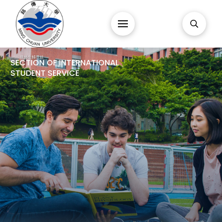
SISS 境外生輔導組
SECTION OF INTERNATIONAL
STUDENT SERVICE