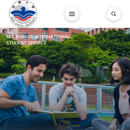
SISS 境外生輔導組
SECTION OF INTERNATIONAL
STUDENT SERVICE